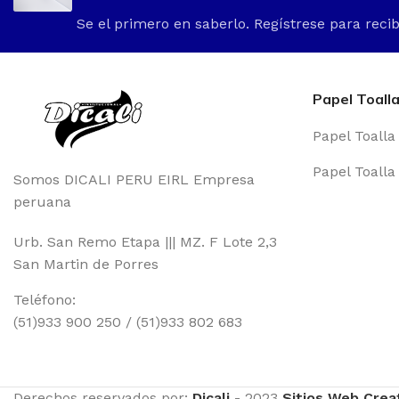
Se el primero en saberlo. Regístrese para recib
Papel Toall
Papel Toalla 
Papel Toall
Somos DICALI PERU EIRL Empresa
peruana
Urb. San Remo Etapa ||| MZ. F Lote 2,3
San Martin de Porres
Teléfono:
(51)933 900 250 / (51)933 802 683
Derechos reservados por:
Dicali
-
2023
Sitios Web Crea