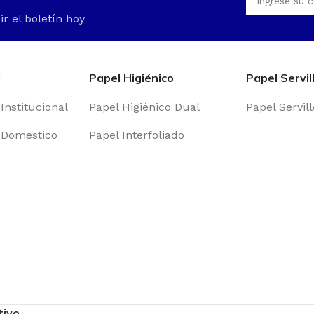
ir el boletín hoy
a
Papel
Higiénico
Papel Servil
Institucional
Papel Higiénico Dual
Papel Servill
a Domestico
Papel Interfoliado
tivo
.