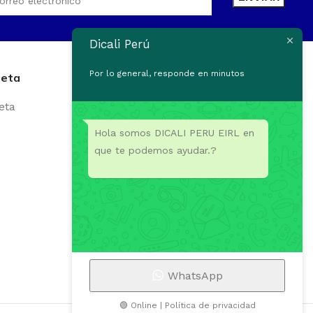
Dicali Perú
Por lo general, responde en minutos
leta
Disponible en:
eta
Hola somos DICALI PERU EIRL en
que te podemos ayudar.?
Síguenos en:
WhatsApp
🟢 Online | Política de privacidad